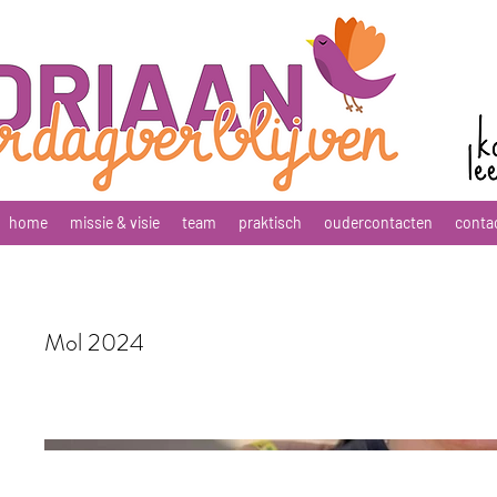
home
missie & visie
team
praktisch
oudercontacten
conta
Mol 2024